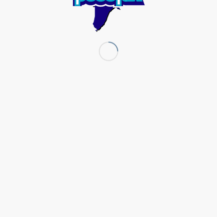
ίτερα επιτυχημένη η εκδήλωσ
ΕΟ ΡΟΔΟΓΑΛ” στο “Καφέ Ωβέρ
16 Δεκεμβρίου, 2015
/
in
Blog Νεο Ροδογαλ
/
by
neorodogal2015
ερη επιτυχία πραγματοποιήθηκε την Κυριακή, στον υπαίθρι
έρνη” η παρουσίαση των προϊόντων της Βιομηχανίας Γάλα
της οικογένειας Καλούδη, στα πλαίσια της προσπάθειας για τη
ών προϊόντων.
μορφο αίθριο του καφέ εκατοντάδες Ροδίτες απόλαυσαν τα
της ροδίτικης εταιρείας και εξέφρασν την πλήρη εμπιστοσύνη
μηχανία.
 σημειωθεί πως η “Νέα ροδογαλ”, που το 2016 κλείνει τα