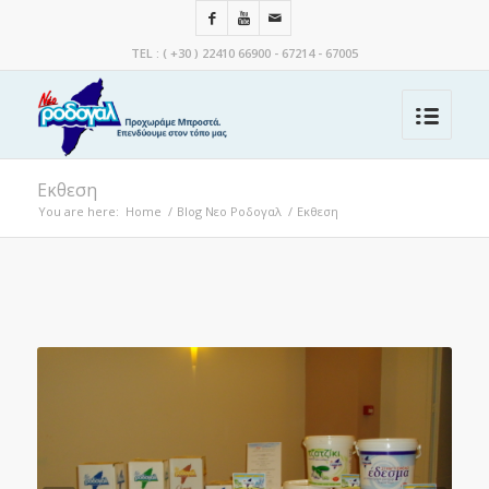
TEL : ( +30 ) 22410 66900 - 67214 - 67005
Εκθεση
You are here:
Home
/
Blog Νεο Ροδογαλ
/
Εκθεση