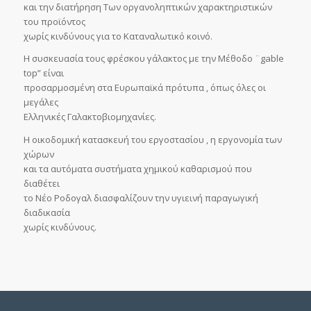
και την διατήρηση Των οργανοληπτικών χαρακτηριστικών
του προϊόντος
χωρίς κινδύνους για το Καταναλωτικό κοινό.
Η συσκευασία τους φρέσκου γάλακτος με την Μέθοδο ¨gable
top” είναι
προσαρμοσμένη στα Ευρωπαϊκά πρότυπα , όπως όλες οι
μεγάλες
Ελληνικές Γαλακτοβιομηχανίες.
Η οικοδομική κατασκευή του εργοστασίου , η εργονομία των
χώρων
και τα αυτόματα συστήματα χημικού καθαρισμού που
διαθέτει
το Νέο Ροδογαλ διασφαλίζουν την υγιεινή παραγωγική
διαδικασία
χωρίς κινδύνους.